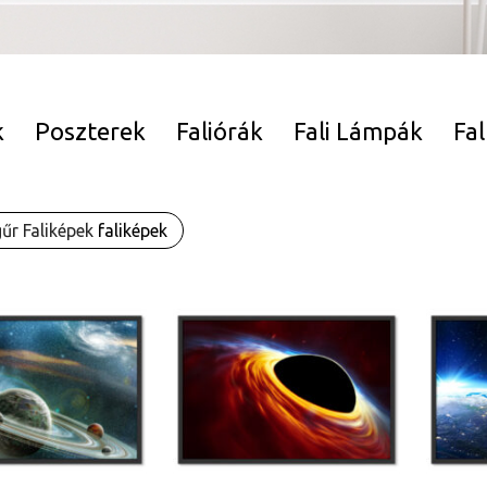
k
Poszterek
Faliórák
Fali Lámpák
Fa
gűr Faliképek
faliképek