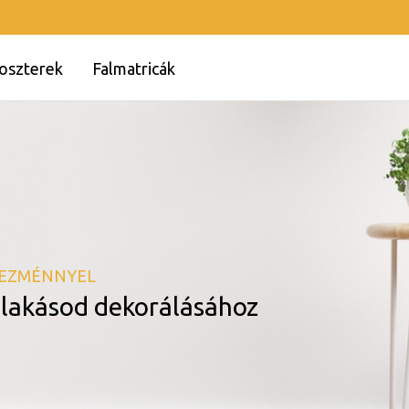
oszterek
Falmatricák
VEZMÉNNYEL
k lakásod dekorálásához