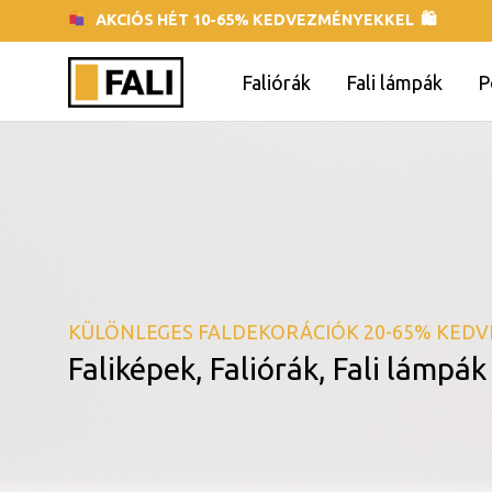
AKCIÓS HÉT 10-65% KEDVEZMÉNYEKKEL 🛍
Faliórák
Fali lámpák
P
KÜLÖNLEGES FALDEKORÁCIÓK 20-65% KED
Faliképek, Faliórák, Fali lámpá