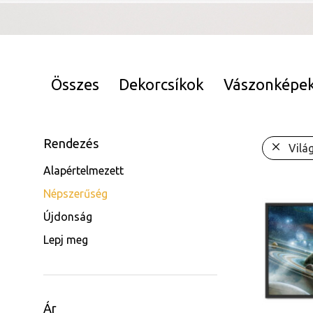
Összes
Dekorcsíkok
Vászonképe
Rendezés
Vilá
Alapértelmezett
Népszerűség
Újdonság
Lepj meg
Ár