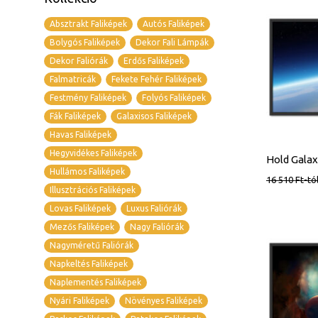
Absztrakt Faliképek
Autós Faliképek
Bolygós Faliképek
Dekor Fali Lámpák
Dekor Faliórák
Erdős Faliképek
Falmatricák
Fekete Fehér Faliképek
Festmény Faliképek
Folyós Faliképek
Fák Faliképek
Galaxisos Faliképek
Havas Faliképek
Hegyvidékes Faliképek
Hullámos Faliképek
16 510
Ft
-tó
Illusztrációs Faliképek
Lovas Faliképek
Luxus Faliórák
Mezős Faliképek
Nagy Faliórák
Nagyméretű Faliórák
Napkeltés Faliképek
Naplementés Faliképek
Nyári Faliképek
Növényes Faliképek