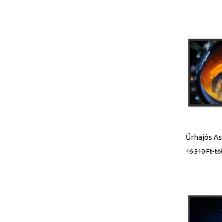
16 510
Ft
-tó