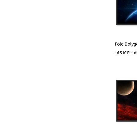
16 510
Ft
-tó