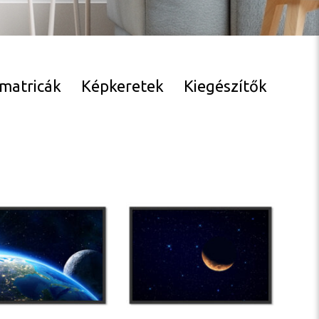
lmatricák
Képkeretek
Kiegészítők