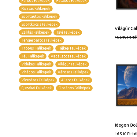
Parkos Faliképek
Patakos Faliképek
Rózsás Faliképek
Sportautós Faliképek
Sportkocsis Faliképek
Sziklás Faliképek
Tavi Faliképek
16 510
Ft
-tó
Tengerpartos Faliképek
Trópusi Faliképek
Tájkép Faliképek
Téli Faliképek
Vadállatos Faliképek
Vidékes Faliképek
Világűr Faliképek
Virágos Faliképek
Városos Faliképek
Vízeséses Faliképek
Állatos Faliképek
Éjszakai Faliképek
Óceános Faliképek
16 510
Ft
-tó