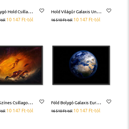
F
öld Bolygó Hold Csillagok Világűr Poszter
H
old Világűr Galaxis Univerzum Poszter
10 147
Ft
-tól
10 147
Ft
-tól
-tól
16 510
Ft
-tól
G
alaxis Színes Csillagok Űr Poszter
F
öld Bolygó Galaxis Európa Poszter
10 147
Ft
-tól
10 147
Ft
-tól
-tól
16 510
Ft
-tól