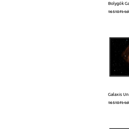
16 510
Ft
-tó
16 510
Ft
-tó