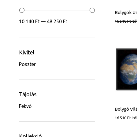
10 140 Ft
—
48 250 Ft
16 510
Ft
-tó
Kivitel
Poszter
Tájolás
Fekvő
16 510
Ft
-tó
Kollekció