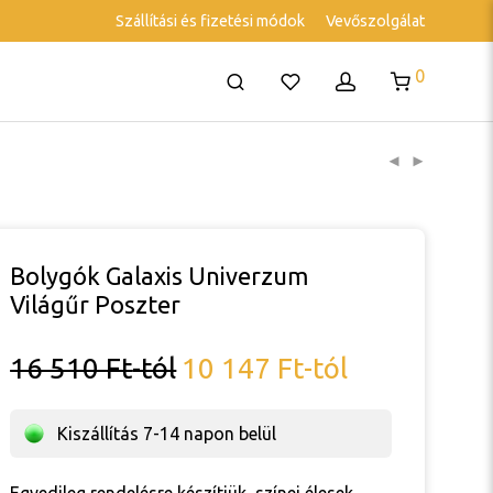
Szállítási és fizetési módok
Vevőszolgálat
0
Bolygók Galaxis Univerzum
Világűr Poszter
16 510
Ft
-tól
10 147
Ft
-tól
Kiszállítás 7-14 napon belül