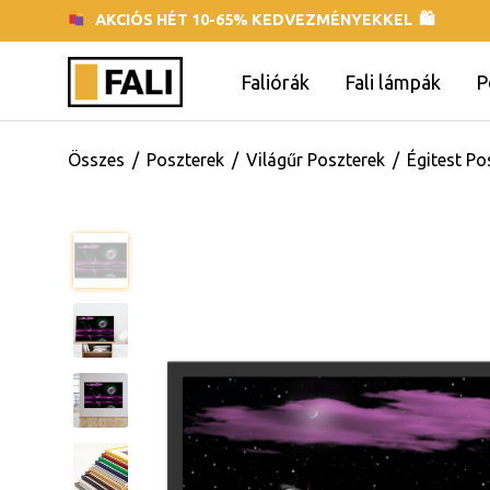
AKCIÓS HÉT 10-65% KEDVEZMÉNYEKKEL 🛍
Faliórák
Fali lámpák
P
Összes
/
Poszterek
/
Világűr Poszterek
/
Égitest Po