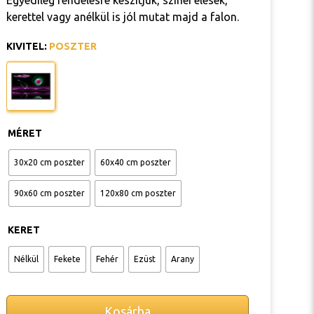
Egyedileg rendelésre készítjük, színei élesek,
kerettel vagy anélkül is jól mutat majd a falon.
KIVITEL
:
POSZTER
MÉRET
30x20 cm poszter
60x40 cm poszter
90x60 cm poszter
120x80 cm poszter
KERET
Nélkül
Fekete
Fehér
Ezüst
Arany
Kosárba