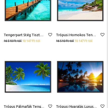
Tengerpart Stég Tiszta Óceán Trópusok Poszter
Trópusi Homokos Tengerpart Poszter
16 510
Ft
-tól
10 147
Ft
-tól
16 510
Ft
-tól
10 147
Ft
-tól
Trópus Pálmafák Tengerpart Poszter
Trópusi Nyaralás Luxus Hotel Medence Poszter