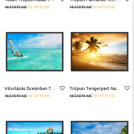
16 510
Ft
-tól
10 147
Ft
-tól
16 510
Ft
-tól
10 147
Ft
-tól
Vitorlázás Óceánban Trópusok Poszter
Trópusi Tengerpart Napkelte Pálmafa Hullámok Poszter
16 510
Ft
-tól
10 147
Ft
-tól
16 510
Ft
-tól
10 147
Ft
-tól