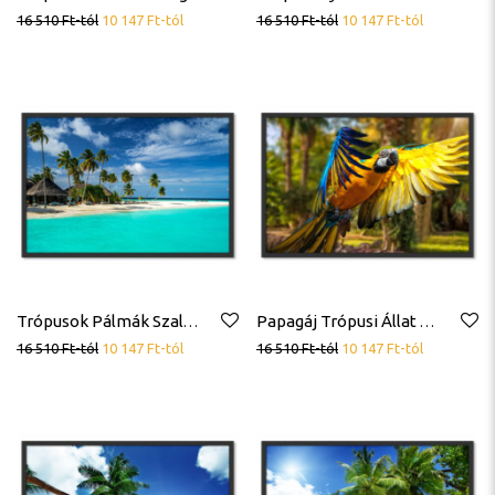
16 510
Ft
-tól
10 147
Ft
-tól
16 510
Ft
-tól
10 147
Ft
-tól
Trópusok Pálmák Szalmaházak Homok Poszter
Papagáj Trópusi Állat Madár Poszter
16 510
Ft
-tól
10 147
Ft
-tól
16 510
Ft
-tól
10 147
Ft
-tól