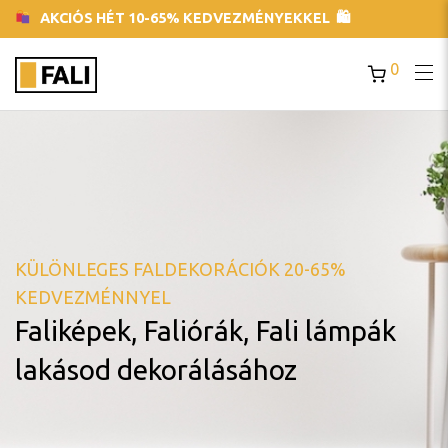
AKCIÓS HÉT 10-65% KEDVEZMÉNYEKKEL 🛍
0
KÜLÖNLEGES FALDEKORÁCIÓK 20-65%
KEDVEZMÉNNYEL
Faliképek, Faliórák, Fali lámpák
lakásod dekorálásához