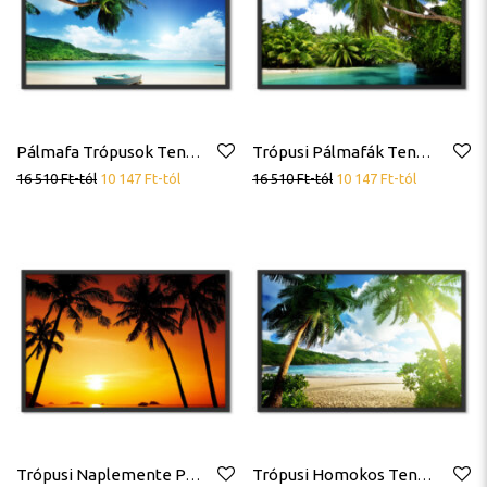
Pálmafa Trópusok Tengerpart Poszter
Trópusi Pálmafák Tengerpart Poszter
16 510
Ft
-tól
10 147
Ft
-tól
16 510
Ft
-tól
10 147
Ft
-tól
Trópusi Naplemente Pálmafák Poszter
Trópusi Homokos Tengerpart Pálmafák Poszter