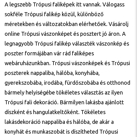
A legszebb Trópusi faliképek itt vannak. Válogass
sokféle Trópusi falikép közül, különböző
méretekben és változatokban elérhetőek. Vásárolj
online Trópusi vászonképet és posztert jó áron. A
legnagyobb Trópusi falikép választék vászonkép és
poszter formájában vár rád faliképes
webáruházunkban. Trópusi vászonképek és Trópusi
poszterek nappaliba, hálóba, konyhába,
gyerekszobába, irodába, fürdőszobába és otthonod
bármely helyiségébe tökéletes választás az ilyen
Trópusi fali dekoráció. Bármilyen lakásba ajánlott
díszként és hangulatkeltőként. Tökéletes
lakásdekoráció nappaliba és hálóba, de akár a
konyhát és munkaszobát is díszítheted Trópusi