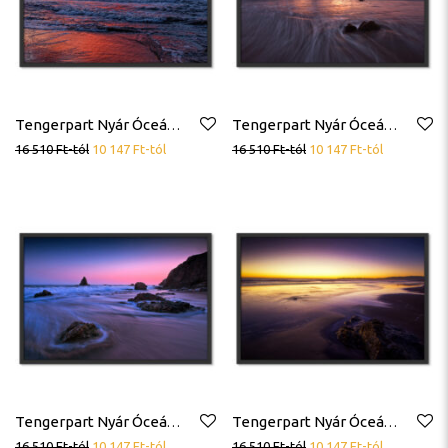
Tengerpart Nyár Óceán Trópus Tenger Hullámok Naplemente Poszter
Tengerpart Nyár Óceán Trópus Tenger Poszter
16 510
Ft
-tól
10 147
Ft
-tól
16 510
Ft
-tól
10 147
Ft
-tól
Tengerpart Nyár Óceán Trópus Tenger Poszter
Tengerpart Nyár Óceán Trópus Tenger Poszter
16 510
Ft
-tól
10 147
Ft
-tól
16 510
Ft
-tól
10 147
Ft
-tól