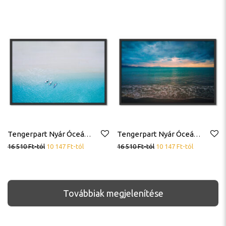
Tengerpart Nyár Óceán Trópus Tenger Felülről Szörfösök Poszter
Tengerpart Nyár Óceán Trópus Tenger Poszter
16 510
Ft
-tól
10 147
Ft
-tól
16 510
Ft
-tól
10 147
Ft
-tól
Továbbiak megjelenítése