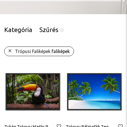
Kategória
Szűrés
Trópusi Faliképek
faliképek
Tukán Trópusi Madár Poszter
Trópusi Pálmafák Tengerpart Poszter