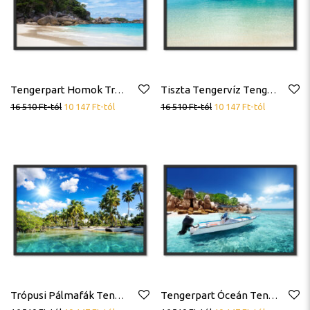
Tengerpart Homok Trópus Poszter
Tiszta Tengervíz Tengerpart Trópus Poszter
16 510
Ft
-tól
10 147
Ft
-tól
16 510
Ft
-tól
10 147
Ft
-tól
Trópusi Pálmafák Tengerpart Poszter
Tengerpart Óceán Tenger Csónak Trópus Poszter