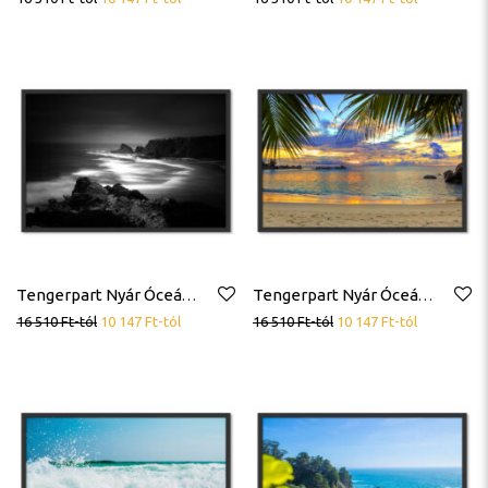
Tengerpart Nyár Óceán Trópus Tenger Fekete Fehér Poszter
Tengerpart Nyár Óceán Trópus Tenger Poszter
16 510
Ft
-tól
10 147
Ft
-tól
16 510
Ft
-tól
10 147
Ft
-tól