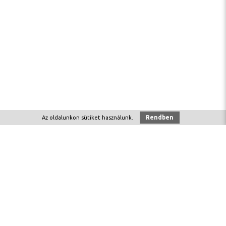
Rendben
Az oldalunkon
sütiket
használunk.