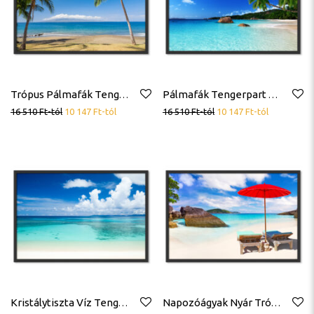
Trópus Pálmafák Tengerpart Poszter
Pálmafák Tengerpart Trópuson Poszter
16 510
Ft
-tól
10 147
Ft
-tól
16 510
Ft
-tól
10 147
Ft
-tól
Kristálytiszta Víz Tengerpart Trópusok Poszter
Napozóágyak Nyár Trópusok Tengerpart Poszter