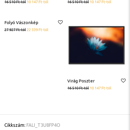
16 510
Ft
-tól
10 147
Ft
-tól
16 510
Ft
-tól
10 147
Ft
-tól
Folyó Vászonkép
27 927
Ft
-tól
22 339
Ft
-tól
Virág Poszter
16 510
Ft
-tól
10 147
Ft
-tól
Cikkszám:
FALI_T3U8FP4O