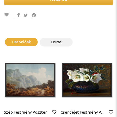
Hasonlóak
Leírás
Szép Festmény Poszter
Csendélet Festmény Poszter