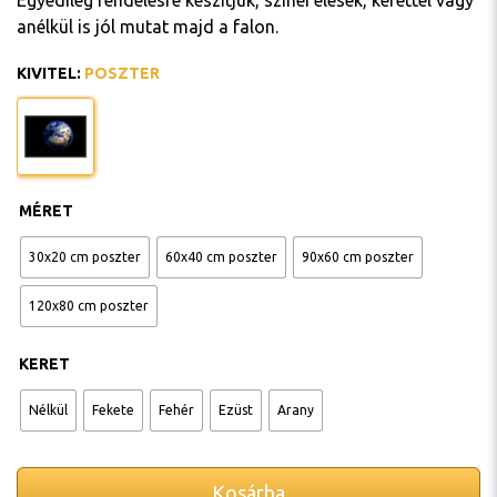
Egyedileg rendelésre készítjük, színei élesek, kerettel vagy
anélkül is jól mutat majd a falon.
KIVITEL
:
POSZTER
MÉRET
30x20 cm poszter
60x40 cm poszter
90x60 cm poszter
120x80 cm poszter
KERET
Nélkül
Fekete
Fehér
Ezüst
Arany
Kosárba