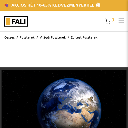
AKCIÓS HÉT 10-65% KEDVEZMÉNYEKKEL 🛍
0
Összes
/
Poszterek
/
Világűr Poszterek
/
Égitest Poszterek