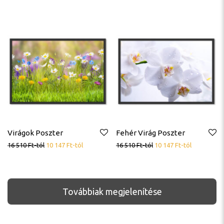
Virágok Poszter
Fehér Virág Poszter
16 510
Ft
-tól
10 147
Ft
-tól
16 510
Ft
-tól
10 147
Ft
-tól
Továbbiak megjelenítése