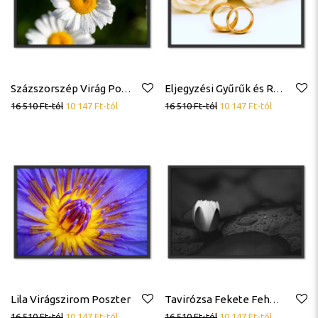
Százszorszép Virág Poszter
Eljegyzési Gyűrűk és Rózsák Poszter
16 510
Ft
-tól
10 147
Ft
-tól
16 510
Ft
-tól
10 147
Ft
-tól
Lila Virágszirom Poszter
Tavirózsa Fekete Fehér Poszter
16 510
Ft
-tól
10 147
Ft
-tól
16 510
Ft
-tól
10 147
Ft
-tól