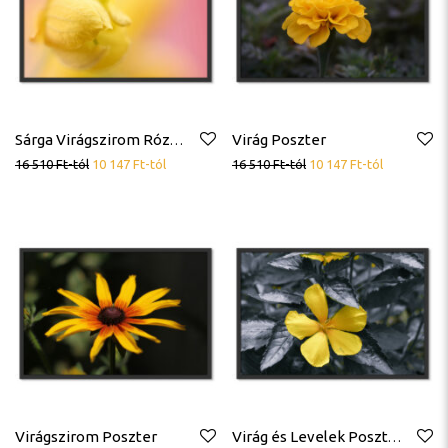
Virág Poszter
Sárga Virágszirom Rózsaszín Poszter
16 510
Ft
-tól
10 147
Ft
-tól
16 510
Ft
-tól
10 147
Ft
-tól
Virágszirom Poszter
Virág és Levelek Poszter