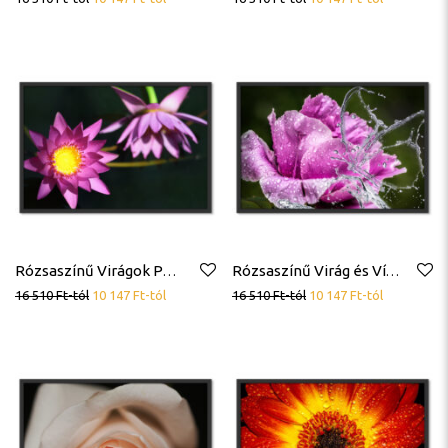
Rózsaszínű Virágok Poszter
Rózsaszínű Virág és Vízcseppek Poszter
16 510
Ft
-tól
10 147
Ft
-tól
16 510
Ft
-tól
10 147
Ft
-tól