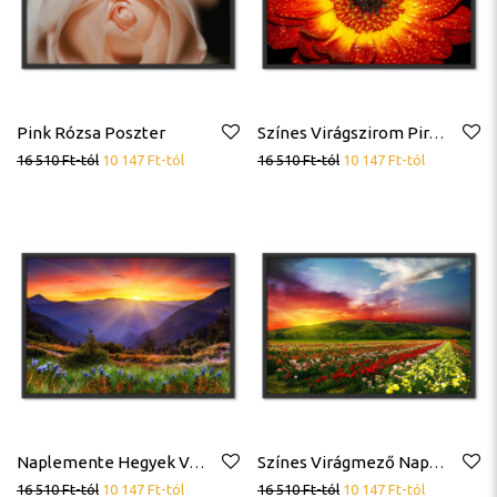
Pink Rózsa Poszter
Színes Virágszirom Piros Sárga Vízcseppek Poszter
16 510
Ft
-tól
10 147
Ft
-tól
16 510
Ft
-tól
10 147
Ft
-tól
Naplemente Hegyek Virágok Poszter
Színes Virágmező Naplemente Tájkép Poszter
16 510
Ft
-tól
10 147
Ft
-tól
16 510
Ft
-tól
10 147
Ft
-tól