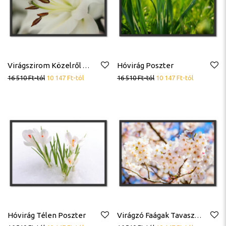
Hóvirág Poszter
Virágszirom Közelről Makró Fehér Poszter
16 510
Ft
-tól
10 147
Ft
-tól
16 510
Ft
-tól
10 147
Ft
-tól
Hóvirág Télen Poszter
Virágzó Faágak Tavasz Természet Poszter