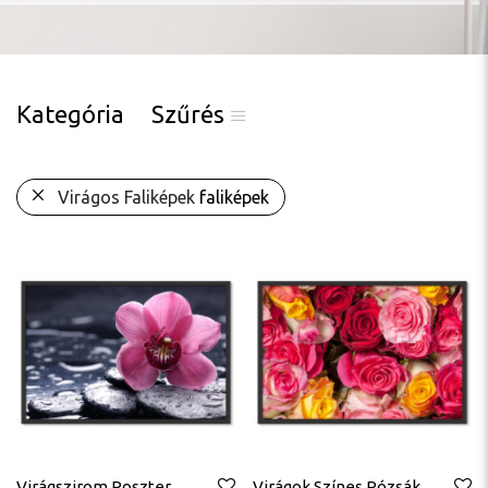
Kategória
Szűrés
Virágos Faliképek
faliképek
Virágszirom Poszter
Virágok Színes Rózsák Poszter