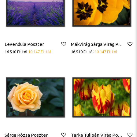
Levendula Poszter
Mákvirág Sárga Virág Poszter
16 510
Ft
-tól
10 147
Ft
-tól
16 510
Ft
-tól
10 147
Ft
-tól
Sárga Rózsa Poszter
Tarka Tulipán Virág Poszter