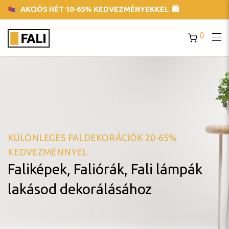
AKCIÓS HÉT 10-65% KEDVEZMÉNYEKKEL 🛍
0
KÜLÖNLEGES FALDEKORÁCIÓK 20-65%
KEDVEZMÉNNYEL
Faliképek, Faliórák, Fali lámpák
lakásod dekorálásához