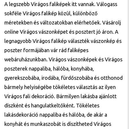
A legszebb Virágos faliképek itt vannak. Válogass
sokféle Virágos falikép közül, különböző
méretekben és változatokban elérhetőek. Vásárolj
online Virágos vászonképet és posztert jó áron. A
legnagyobb Virágos falikép választék vászonkép és
poszter formájában vár rád faliképes
webáruházunkban. Virágos vászonképek és Virágos
poszterek nappaliba, hálóba, konyhába,
gyerekszobába, irodába, fürdőszobába és otthonod
bármely helyiségébe tökéletes választás az ilyen
Virágos fali dekoráció. Bármilyen lakásba ajánlott
díszként és hangulatkeltőként. Tökéletes
lakásdekoráció nappaliba és hálóba, de akár a
konyhát és munkaszobát is díszítheted Virágos