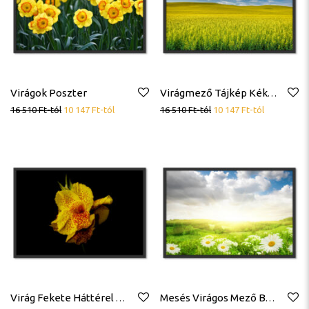
Virágok Poszter
Virágmező Tájkép Kék Ég Poszter
16 510
Ft
-tól
10 147
Ft
-tól
16 510
Ft
-tól
10 147
Ft
-tól
Virág Fekete Háttérel Poszter
Mesés Virágos Mező Bárányfelhők Poszter