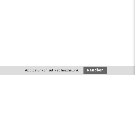
Rendben
Az oldalunkon
sütiket
használunk.