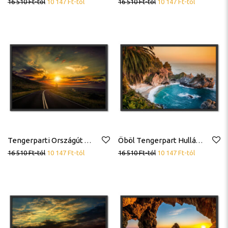
16 510
Ft
-tól
10 147
Ft
-tól
16 510
Ft
-tól
10 147
Ft
-tól
Tengerparti Országút Naplemente Poszter
Öböl Tengerpart Hullámok Pálma Poszter
16 510
Ft
-tól
10 147
Ft
-tól
16 510
Ft
-tól
10 147
Ft
-tól