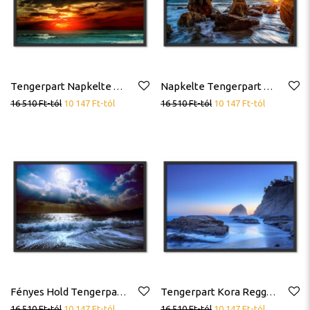
Tengerpart Napkelte Poszter
Napkelte Tengerpart Sziklák Poszter
16 510
Ft
-tól
10 147
Ft
-tól
16 510
Ft
-tól
10 147
Ft
-tól
Fényes Hold Tengerpart Hullámok Poszter
Tengerpart Kora Reggel Napkelte Sziklák Poszter
16 510
Ft
-tól
10 147
Ft
-tól
16 510
Ft
-tól
10 147
Ft
-tól