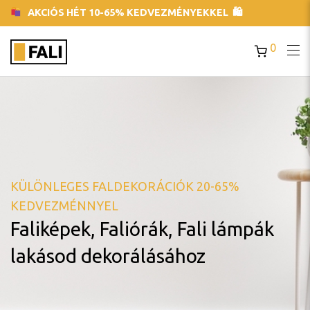
AKCIÓS HÉT 10-65% KEDVEZMÉNYEKKEL 🛍
0
KÜLÖNLEGES FALDEKORÁCIÓK 20-65%
KEDVEZMÉNNYEL
Faliképek, Faliórák, Fali lámpák
lakásod dekorálásához