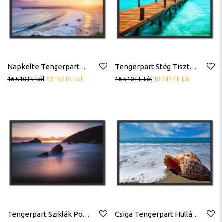
Napkelte Tengerpart Óceán Hullámok Romantikus Poszter
Tengerpart Stég Tiszta Óceán Trópusok Poszter
16 510
Ft
-tól
10 147
Ft
-tól
16 510
Ft
-tól
10 147
Ft
-tól
Tengerpart Sziklák Poszter
Csiga Tengerpart Hullámok Óceán Poszter