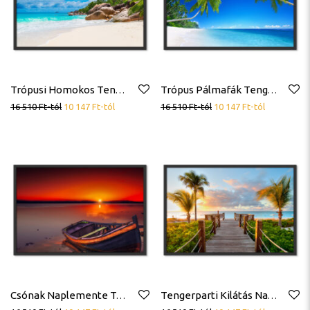
Trópusi Homokos Tengerpart Poszter
Trópus Pálmafák Tengerpart Poszter
16 510
Ft
-tól
10 147
Ft
-tól
16 510
Ft
-tól
10 147
Ft
-tól
Csónak Naplemente Tengerpart Poszter
Tengerparti Kilátás Napkelte Pálmák Poszter