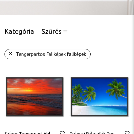
Kategória
Szűrés
Tengerpartos Faliképek
faliképek
Színes Tengerpart Hullámok Naplemente Napkelte Poszter
Trópusi Pálmafák Tengerpart Poszter