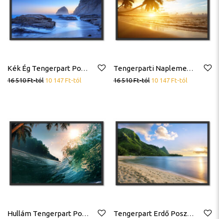
Kék Ég Tengerpart Poszter
Tengerparti Naplemente Pálmafa Poszter
16 510
Ft
-tól
10 147
Ft
-tól
16 510
Ft
-tól
10 147
Ft
-tól
Hullám Tengerpart Poszter
Tengerpart Erdő Poszter