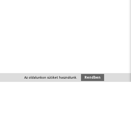
Rendben
Az oldalunkon
sütiket
használunk.