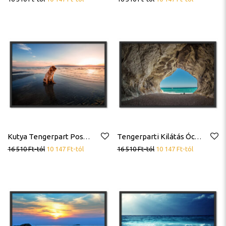
Kutya Tengerpart Poszter
Tengerparti Kilátás Óceán Barlang Poszter
16 510
Ft
-tól
10 147
Ft
-tól
16 510
Ft
-tól
10 147
Ft
-tól