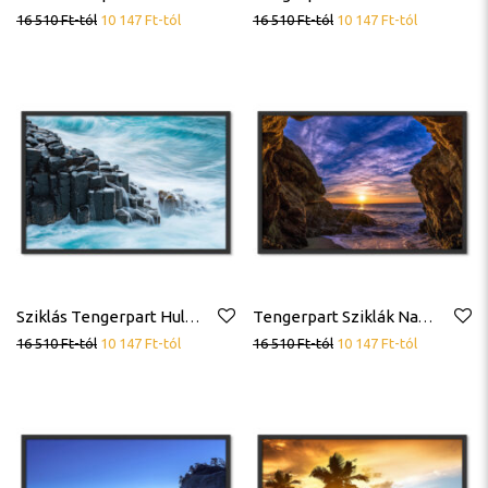
16 510
Ft
-tól
10 147
Ft
-tól
16 510
Ft
-tól
10 147
Ft
-tól
Sziklás Tengerpart Hullámok Poszter
Tengerpart Sziklák Naplemente Kék Ég Poszter
16 510
Ft
-tól
10 147
Ft
-tól
16 510
Ft
-tól
10 147
Ft
-tól