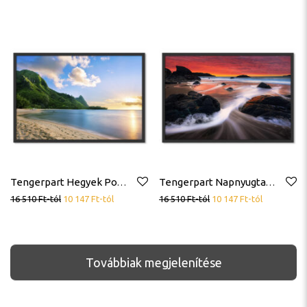
Tengerpart Hegyek Poszter
Tengerpart Napnyugta Színes Felhők Sziklák Poszter
16 510
Ft
-tól
10 147
Ft
-tól
16 510
Ft
-tól
10 147
Ft
-tól
Továbbiak megjelenítése