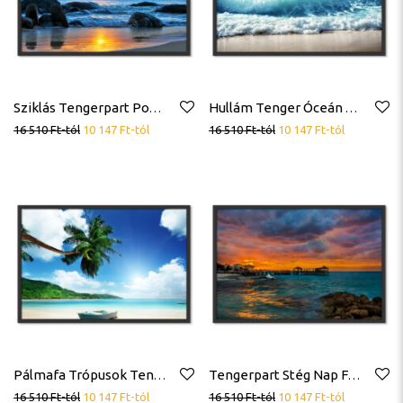
Sziklás Tengerpart Poszter
Hullám Tenger Óceán Tengerpart Poszter
16 510
Ft
-tól
10 147
Ft
-tól
16 510
Ft
-tól
10 147
Ft
-tól
Pálmafa Trópusok Tengerpart Poszter
Tengerpart Stég Nap Felhők Poszter
16 510
Ft
-tól
10 147
Ft
-tól
16 510
Ft
-tól
10 147
Ft
-tól