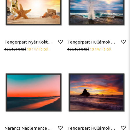
Tengerpart Nyár Koktél Tengeri Csillag Kincsek Poszter
Tengerpart Hullámok Sziklák Poszter
16 510
Ft
-tól
10 147
Ft
-tól
16 510
Ft
-tól
10 147
Ft
-tól
Narancs Naplemente Tengerparton Poszter
Tengerpart Hullámok Napnyugta Égbolt Poszter