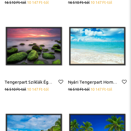
16 510
Ft
-tól
10 147
Ft
-tól
16 510
Ft
-tól
10 147
Ft
-tól
Tengerpart Sziklák Égbolt Óceán Poszter
Nyári Tengerpart Homok Jó Idő Tiszta Óceán Poszter
16 510
Ft
-tól
10 147
Ft
-tól
16 510
Ft
-tól
10 147
Ft
-tól