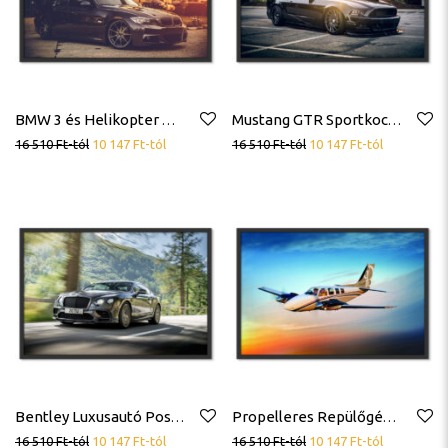
BMW 3 és Helikopter Poszter
Mustang GTR Sportkocsi Sportautó Poszter
16 510
Ft
-tól
10 147
Ft
-tól
16 510
Ft
-tól
10 147
Ft
-tól
Bentley Luxusautó Poszter
Propelleres Repülőgép Légcsavaros Poszter
16 510
Ft
-tól
10 147
Ft
-tól
16 510
Ft
-tól
10 147
Ft
-tól