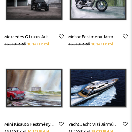
Mercedes G Luxus Autó Poszter
Motor Festmény Jármű Poszter
16 510
Ft
-tól
10 147
Ft
-tól
16 510
Ft
-tól
10 147
Ft
-tól
Mini Kisautó Festmény Poszter
Yacht Jacht Vízi Jármű Poszter
16 510
Ft
-tól
10 147
Ft
-tól
25 400
Ft
-tól
19 037
Ft
-tól