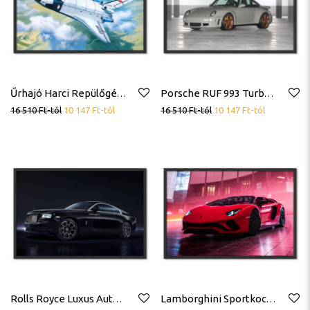
Űrhajó Harci Repülőgép Poszter
Porsche RUF 993 Turbo R Limited Sportautó Sportkocsi Poszter
16 510
Ft
-tól
10 147
Ft
-tól
16 510
Ft
-tól
10 147
Ft
-tól
Rolls Royce Luxus Autó Poszter
Lamborghini Sportkocsi Sportautó Poszter