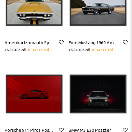
Amerikai Izomautó Sportkocsi Klasszikus Sportautó Vintage Poszter
Ford Mustang 1969 Amerikai Izomautó Sportkocsi Sportautó Poszter
16 510
Ft
-tól
10 147
Ft
-tól
16 510
Ft
-tól
10 147
Ft
-tól
BMW M3 E30 Poszter
Porsche 911 Piros Poszter