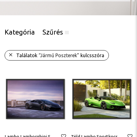
Kategória
Szűrés
Találatok
“Jármű Poszterek”
kulcsszóra
Lambo Lamborghini Sport Autó Poszter
Zöld Lambo Sportkocsi Sportautó Lamborghini Poszter