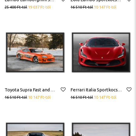
25 400
Ft
-tól
19 037
Ft
-tól
16 510
Ft
-tól
10 147
Ft
-tól
Toyota Supra Fast and the Furious Halálos Iramban Autó Poszter
Ferrari Italia Sportkocsi Sportautó Poszter
16 510
Ft
-tól
10 147
Ft
-tól
16 510
Ft
-tól
10 147
Ft
-tól