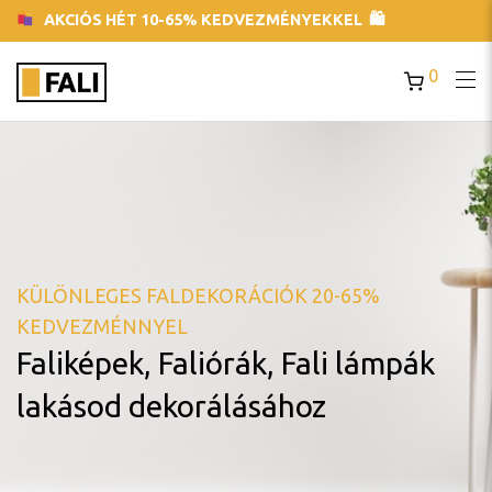
AKCIÓS HÉT 10-65% KEDVEZMÉNYEKKEL 🛍
0
KÜLÖNLEGES FALDEKORÁCIÓK 20-65%
KEDVEZMÉNNYEL
Faliképek, Faliórák, Fali lámpák
lakásod dekorálásához