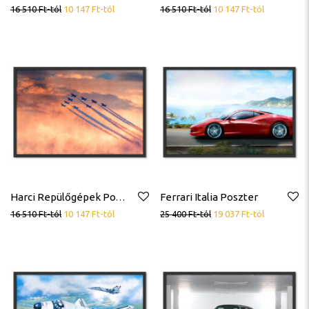
16 510
Ft
-tól
10 147
Ft
-tól
16 510
Ft
-tól
10 147
Ft
-tól
Ferrari Italia Poszter
Harci Repülőgépek Poszter
16 510
Ft
-tól
10 147
Ft
-tól
25 400
Ft
-tól
19 037
Ft
-tól