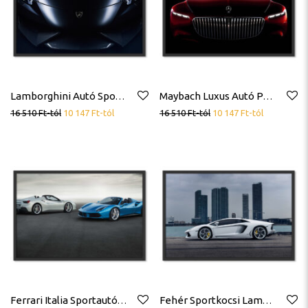
Lamborghini Autó Sportkocsi Fekete Lambo Logó Poszter
Maybach Luxus Autó Poszter
16 510
Ft
-tól
10 147
Ft
-tól
16 510
Ft
-tól
10 147
Ft
-tól
Ferrari Italia Sportautó Sportkocsik Autó Poszter
Fehér Sportkocsi Lamborghini Autó Poszter