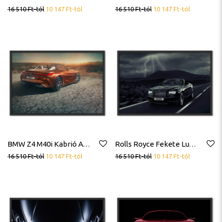
16 510
Ft
-tól
10 147
Ft
-tól
16 510
Ft
-tól
10 147
Ft
-tól
BMW Z4 M40i Kabrió Autó Roadster Sportkocsi Poszter
Rolls Royce Fekete Luxus Autó Poszter
16 510
Ft
-tól
10 147
Ft
-tól
16 510
Ft
-tól
10 147
Ft
-tól