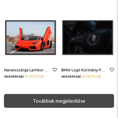
Narancssárga Lamborghini Sportkocsi Sportautó Poszter
BMW Logó Kormány Poszter
16 510
Ft
-tól
10 147
Ft
-tól
16 510
Ft
-tól
10 147
Ft
-tól
Továbbiak megjelenítése