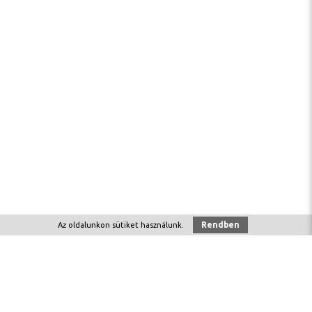
Rendben
Az oldalunkon
sütiket
használunk.