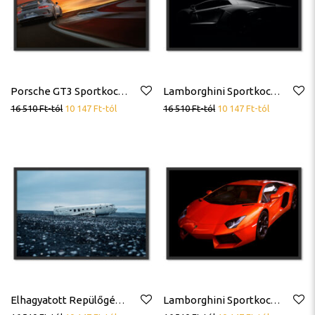
Porsche GT3 Sportkocsi Sportautó Poszter
Lamborghini Sportkocsi Sportautó Poszter
16 510
Ft
-tól
10 147
Ft
-tól
16 510
Ft
-tól
10 147
Ft
-tól
Elhagyatott Repülőgép Poszter
Lamborghini Sportkocsi Sportautó Poszter