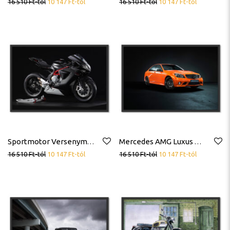
16 510
Ft
-tól
10 147
Ft
-tól
16 510
Ft
-tól
10 147
Ft
-tól
Sportmotor Versenymotor Poszter
Mercedes AMG Luxus Autó Poszter
16 510
Ft
-tól
10 147
Ft
-tól
16 510
Ft
-tól
10 147
Ft
-tól