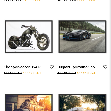
Chopper Motor USA Poszter
Bugatti Sportautó Sportkocsi Poszter
16 510
Ft
-tól
10 147
Ft
-tól
16 510
Ft
-tól
10 147
Ft
-tól