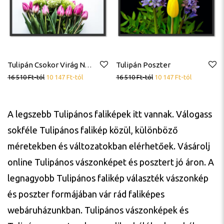
Tulipán Poszter
Tulipán Csokor Virág Növény Poszter
16 510
Ft
-tól
10 147
Ft
-tól
16 510
Ft
-tól
10 147
Ft
-tól
A legszebb Tulipános faliképek itt vannak. Válogass
sokféle Tulipános falikép közül, különböző
méretekben és változatokban elérhetőek. Vásárolj
online Tulipános vászonképet és posztert jó áron. A
legnagyobb Tulipános falikép választék vászonkép
és poszter formájában vár rád faliképes
webáruházunkban. Tulipános vászonképek és