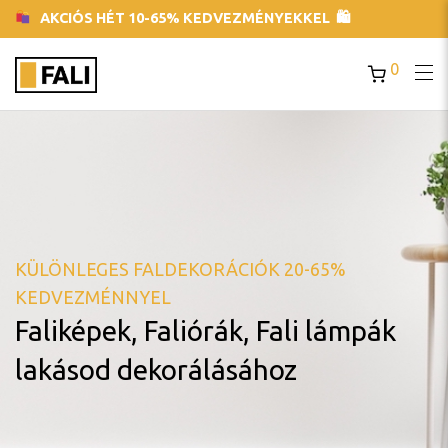
AKCIÓS HÉT 10-65% KEDVEZMÉNYEKKEL 🛍
0
KÜLÖNLEGES FALDEKORÁCIÓK 20-65%
KEDVEZMÉNNYEL
Faliképek, Faliórák, Fali lámpák
lakásod dekorálásához