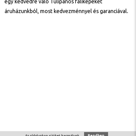
egy kedvedre való Tulipános faliképeket
áruházunkból, most kedvezménnyel és garanciával.
Rendben
Az oldalunkon
sütiket
használunk.