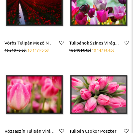
Vörös Tulipán Mező Napsugár Tájkép Poszter
Tulipánok Színes Virágok Poszter
16 510
Ft
-tól
10 147
Ft
-tól
16 510
Ft
-tól
10 147
Ft
-tól
Tulipán Csokor Poszter
Rózsaszín Tulipán Virág Poszter