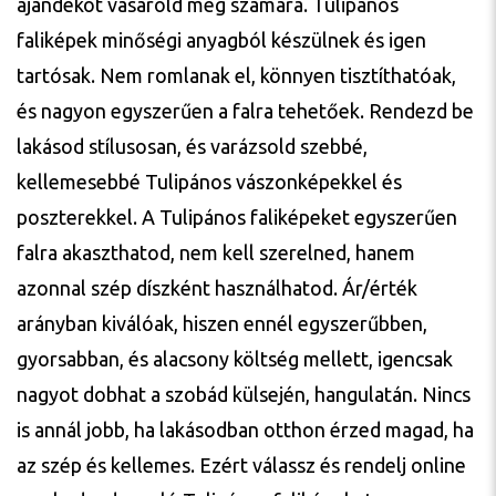
ajándékot vásárold meg számára. Tulipános
faliképek minőségi anyagból készülnek és igen
tartósak. Nem romlanak el, könnyen tisztíthatóak,
és nagyon egyszerűen a falra tehetőek. Rendezd be
lakásod stílusosan, és varázsold szebbé,
kellemesebbé Tulipános vászonképekkel és
poszterekkel. A Tulipános faliképeket egyszerűen
falra akaszthatod, nem kell szerelned, hanem
azonnal szép díszként használhatod. Ár/érték
arányban kiválóak, hiszen ennél egyszerűbben,
gyorsabban, és alacsony költség mellett, igencsak
nagyot dobhat a szobád külsején, hangulatán. Nincs
is annál jobb, ha lakásodban otthon érzed magad, ha
az szép és kellemes. Ezért válassz és rendelj online