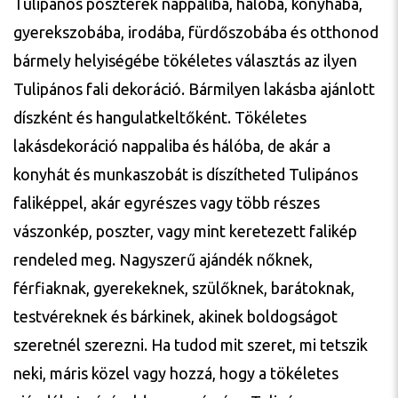
Tulipános poszterek nappaliba, hálóba, konyhába,
gyerekszobába, irodába, fürdőszobába és otthonod
bármely helyiségébe tökéletes választás az ilyen
Tulipános fali dekoráció. Bármilyen lakásba ajánlott
díszként és hangulatkeltőként. Tökéletes
lakásdekoráció nappaliba és hálóba, de akár a
konyhát és munkaszobát is díszítheted Tulipános
faliképpel, akár egyrészes vagy több részes
vászonkép, poszter, vagy mint keretezett falikép
rendeled meg. Nagyszerű ajándék nőknek,
férfiaknak, gyerekeknek, szülőknek, barátoknak,
testvéreknek és bárkinek, akinek boldogságot
szeretnél szerezni. Ha tudod mit szeret, mi tetszik
neki, máris közel vagy hozzá, hogy a tökéletes