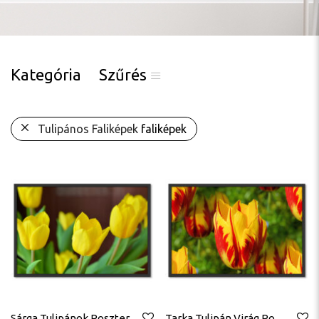
Kategória
Szűrés
Tulipános Faliképek
faliképek
Sárga Tulipánok Poszter
Tarka Tulipán Virág Poszter