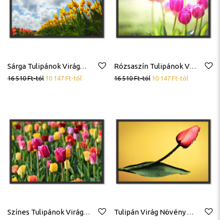
Sárga Tulipánok Virágok Mező Poszter
Rózsaszín Tulipánok Virágok Mező Poszter
16 510
Ft
-tól
10 147
Ft
-tól
16 510
Ft
-tól
10 147
Ft
-tól
Színes Tulipánok Virágok Mező Poszter
Tulipán Virág Növény Poszter