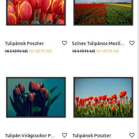
Tulipánok Poszter
Színes Tulipános Mező Tájkép Poszter
16 510
Ft
-tól
10 147
Ft
-tól
16 510
Ft
-tól
10 147
Ft
-tól
Tulipánok Poszter
Tulipán Virágcsokor Poszter