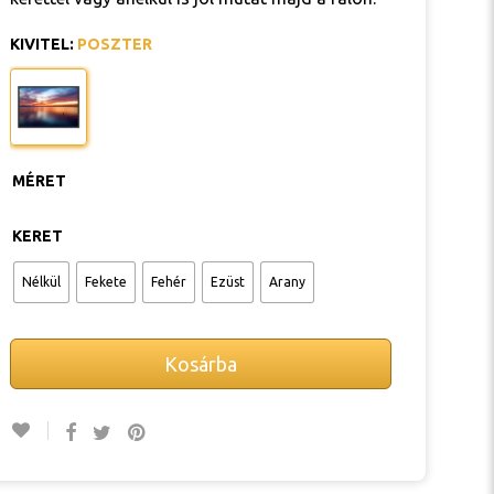
KIVITEL
:
POSZTER
MÉRET
KERET
Nélkül
Fekete
Fehér
Ezüst
Arany
Kosárba