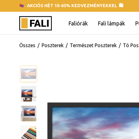
AKCIÓS HÉT 10-65% KEDVEZMÉNYEKKEL 🛍
Faliórák
Fali lámpák
P
Összes
/
Poszterek
/
Természet Poszterek
/
Tó Pos