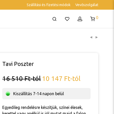
Szállítási és fizetési módok
Vevőszolgálat
0
Tavi Poszter
16 510
Ft
-tól
10 147
Ft
-tól
Kiszállítás 7-14 napon belül
Egyedileg rendelésre készítjük, színei élesek,
kerettel vagy anélkül is jól mutat majd a falon.