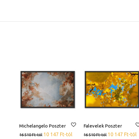
Michelangelo Poszter
Falevelek Poszter
10 147
Ft
-tól
10 147
Ft
-tól
16 510
Ft
-tól
16 510
Ft
-tól