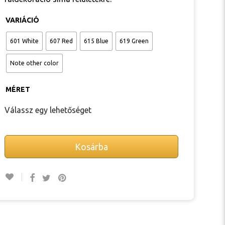
VARIÁCIÓ
601 White
607 Red
615 Blue
619 Green
Note other color
MÉRET
Kosárba