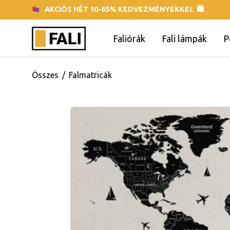
AKCIÓS HÉT 10-65% KEDVEZMÉNYEKKEL 🛍
Faliórák
Fali lámpák
P
Összes
/
Falmatricák