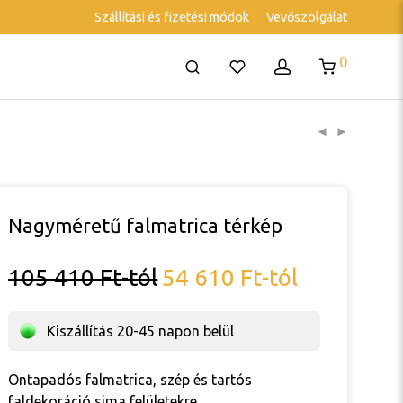
Szállítási és fizetési módok
Vevőszolgálat
0
Nagyméretű falmatrica térkép
105 410
Ft
-tól
54 610
Ft
-tól
Kiszállítás 20-45 napon belül
Öntapadós falmatrica, szép és tartós
faldekoráció sima felületekre.