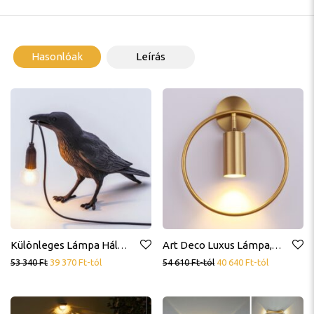
Hasonlóak
Leírás
Különleges Lámpa Hálóba, Irodába, Asztali, Madár Dizájn
Art Deco Luxus Lámpa, Arany Színű, Fekete, Nappaliba, Előszobába, Hálóba, Ledes
53 340
Ft
39 370
Ft
-tól
54 610
Ft
-tól
40 640
Ft
-tól