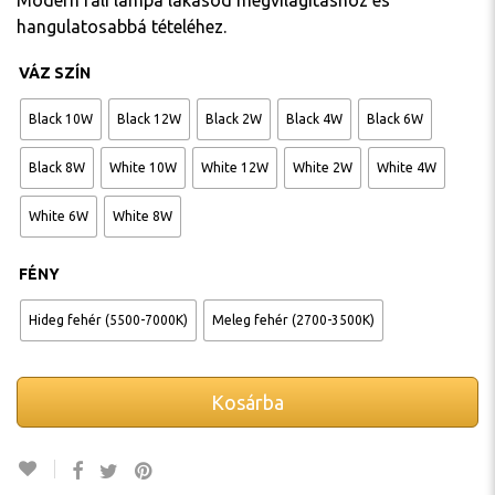
Modern fali lámpa lakásod megvilágításhoz és
hangulatosabbá tételéhez.
VÁZ SZÍN
Black 10W
Black 12W
Black 2W
Black 4W
Black 6W
Black 8W
White 10W
White 12W
White 2W
White 4W
White 6W
White 8W
FÉNY
Hideg fehér (5500-7000K)
Meleg fehér (2700-3500K)
Kosárba