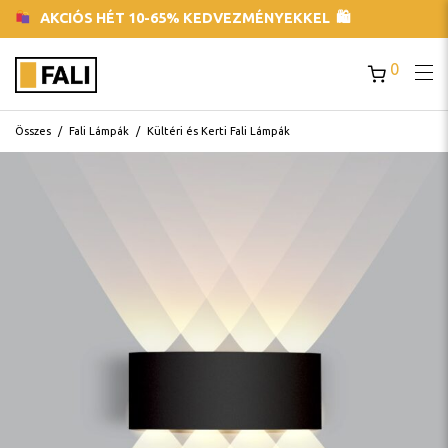
AKCIÓS HÉT 10-65% KEDVEZMÉNYEKKEL 🛍
0
Összes
/
Fali Lámpák
/
Kültéri és Kerti Fali Lámpák