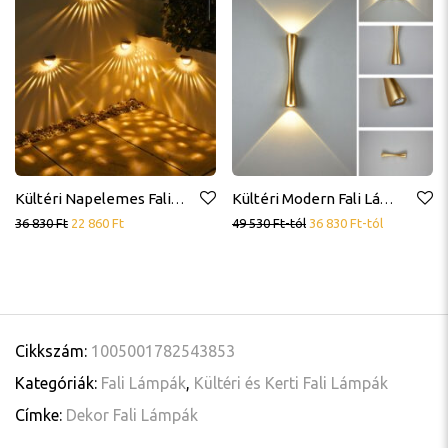
Kültéri Napelemes Fali Lámpa Szett, 4 Db., Kertbe, Lépcsőhöz, Udvarra, Ledes
Kültéri Modern Fali Lámpa, Luxus, Arany Színű, Fehér, fekete, Vízálló, Led
36 830
Ft
22 860
Ft
49 530
Ft
-tól
36 830
Ft
-tól
Cikkszám:
1005001782543853
Kategóriák:
Fali Lámpák
,
Kültéri és Kerti Fali Lámpák
Címke:
Dekor Fali Lámpák