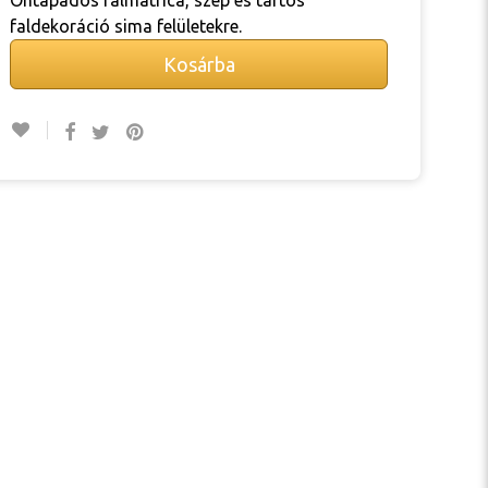
Öntapadós falmatrica, szép és tartós
faldekoráció sima felületekre.
Kosárba