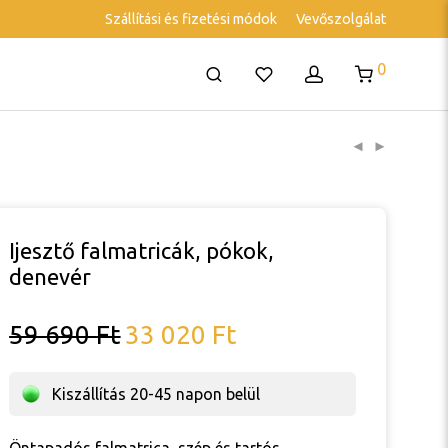
Szállítási és fizetési módok
Vevőszolgálat
0
Ijesztő falmatricák, pókok,
denevér
Original
Current
59 690
Ft
33 020
Ft
price
price
was:
is:
59
33
Kiszállítás 20-45 napon belül
690 Ft.
020 Ft.