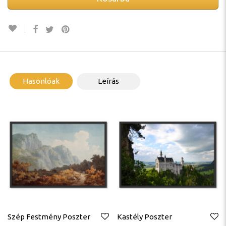
Hasonlóak
Leírás
Szép Festmény Poszter
Kastély Poszter