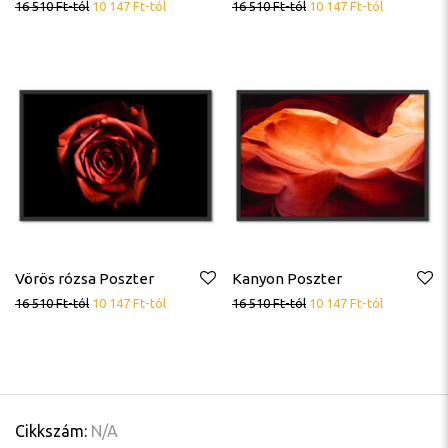
16 510
Ft
-tól
10 147
Ft
-tól
16 510
Ft
-tól
10 147
Ft
-tól
Vörös rózsa Poszter
Kanyon Poszter
16 510
Ft
-tól
10 147
Ft
-tól
16 510
Ft
-tól
10 147
Ft
-tól
Cikkszám:
N/A