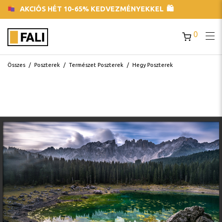
AKCIÓS HÉT 10-65% KEDVEZMÉNYEKKEL 🛍
0
Összes
/
Poszterek
/
Természet Poszterek
/
Hegy Poszterek