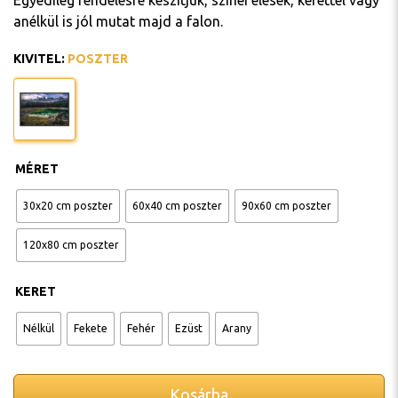
Egyedileg rendelésre készítjük, színei élesek, kerettel vagy
anélkül is jól mutat majd a falon.
KIVITEL
:
POSZTER
MÉRET
30x20 cm poszter
60x40 cm poszter
90x60 cm poszter
120x80 cm poszter
KERET
Nélkül
Fekete
Fehér
Ezüst
Arany
Kosárba