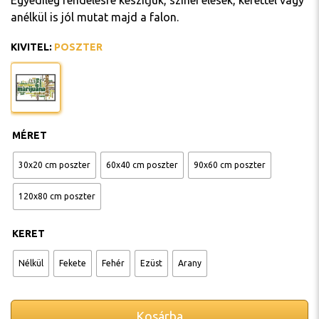
Egyedileg rendelésre készítjük, színei élesek, kerettel vagy
anélkül is jól mutat majd a falon.
KIVITEL
:
POSZTER
MÉRET
30x20 cm poszter
60x40 cm poszter
90x60 cm poszter
120x80 cm poszter
KERET
Nélkül
Fekete
Fehér
Ezüst
Arany
Kosárba