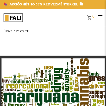
AKCIÓS HÉT 10-65% KEDVEZMÉNYEKKEL 🛍
0
Összes
/
Poszterek