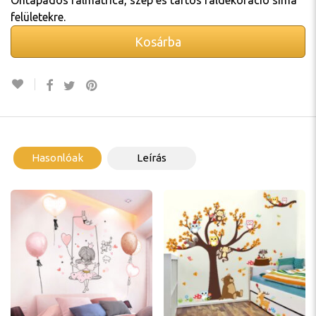
Öntapadós falmatrica, szép és tartós faldekoráció sima
felületekre.
Kosárba
Hasonlóak
Leírás