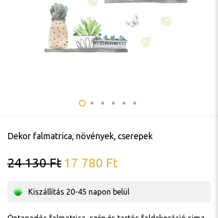
Dekor falmatrica, növények, cserepek
Original
Current
24 130
Ft
17 780
Ft
price
price
was:
is:
24
17
Kiszállítás 20-45 napon belül
130 Ft.
780 Ft.