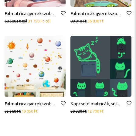
Falmatrica gyerekszobába lányoknak
Falmatricák gyerekszobába, babaszobába, mesefigurák, kisállatok
68 580
Ft
-tól
31 750
Ft
-tól
80 010
Ft
36 830
Ft
Falmatrica gyerekszobába, bolygók, naprendszer, ufó, rakéta
Kapcsoló matricák, sötétben világító, cicák
35 560
Ft
19 050
Ft
20 320
Ft
12 700
Ft