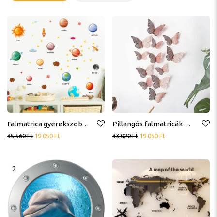
Falmatrica gyerekszobába, bolygók, naprendszer, ufó, rakéta
Pillangós falmatricák nappaliba, hálószobába
35 560
Ft
19 050
Ft
33 020
Ft
19 050
Ft