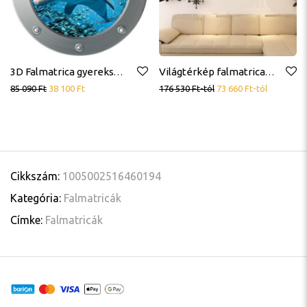
3D Falmatrica gyerekszobába, delfin, korall, cápa, teknős, 29 cm
Világtérkép falmatrica, nagyméretű
85 090
Ft
38 100
Ft
176 530
Ft
-tól
73 660
Ft
-tól
Cikkszám:
1005002516460194
Kategória:
Falmatricák
Címke:
Falmatricák